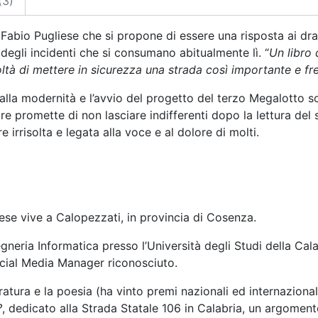
(3)
 Fabio Pugliese che si propone di essere una risposta ai d
a degli incidenti che si consumano abitualmente lì. “
Un libro 
coltà di mettere in sicurezza una strada così importante e f
 dalla modernità e l’avvio del progetto del terzo Megalotto s
ore promette di non lasciare indifferenti dopo la lettura del
irrisolta e legata alla voce e al dolore di molti.
liese vive a Calopezzati, in provincia di Cosenza.
eria Informatica presso l’Università degli Studi della Calab
ocial Media Manager riconosciuto.
atura e la poesia (ha vinto premi nazionali ed internazional
?
, dedicato alla Strada Statale 106 in Calabria, un argome