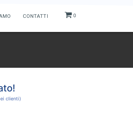
0
IAMO
CONTATTI
ato!
i clienti)