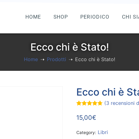
HOME
SHOP
PERIODICO
CHI S
Ecco chi è Stato!
Home
Prodotti
Ecco chi è Stato!
Ecco chi è St
(
3
recensioni de
Valutato
3
4.67
su 5
15,00
€
su base
di
recensioni
Libri
Category: