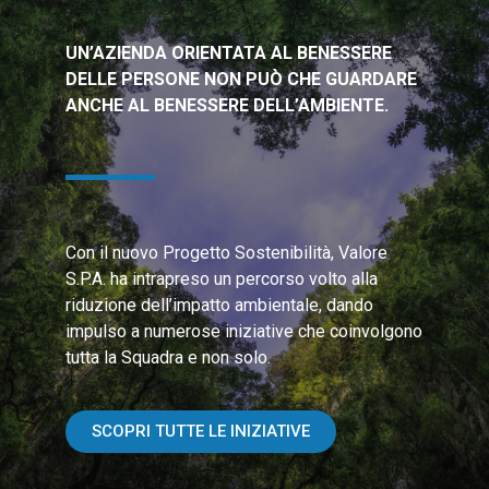
UN’AZIENDA ORIENTATA AL BENESSERE
DELLE PERSONE NON PUÒ CHE GUARDARE
ANCHE AL BENESSERE DELL’AMBIENTE.
Con il nuovo Progetto Sostenibilità, Valore
S.P.A. ha intrapreso un percorso volto alla
riduzione dell’impatto ambientale, dando
impulso a numerose iniziative che coinvolgono
tutta la Squadra e non solo.
SCOPRI TUTTE LE INIZIATIVE